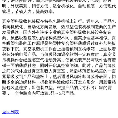
便，密封性能好，满足环保和绿色包装的要求；包装产品透
明，外观美观，销售方便，适合机械化、自动包装，方便现代
管理，节省人力，提高效率。
真空塑料吸收包装应在特殊包装机械上进行。近年来，产品包
装向机械化、自动化方向发展，热成型包装机械制造商的生产
发展迅速，国内外有许多专业的真空塑料吸收包装设备制造
商。虽然吸塑包装机的结构类型不同，但其原理基本相似。真
空吸塑包装的工作原理是热塑性复合塑料薄膜通过红外加热板
变软下沉。真空吸塑机工作台上挂着预制瓦楞纸箱，上面放着
包装好的电器产品。当薄膜经加温变软到一定程度时，真空吸
吊机操作台经压缩空气推动升高，使被包装产品与软件含有带
磁一面的薄膜触碰，同时开启真空室闸阀。此时，产品与薄膜
之间的气体通过真空孔吸入真空室，然后将薄膜热粘度的一面
紧紧吸收到产品和垫板上，然后通过风扇冷却薄膜外表面，切
断多余的边缘材料，折叠塑料波纹纸箱开发方形盒，用胶带粘
贴包装盒连接，即包装成型。根据产品的尺寸和各厂家的需
要，一个包装盒内可放置3只～5只产品。
返回列表