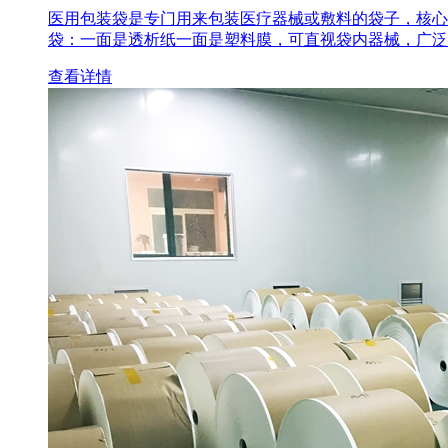
医用包装袋‌是专门用来包装医疗器械或敷料的袋子，核心
袋‌：一面是透析纸一面是塑料膜，可直视袋内器械，广泛
查看详情