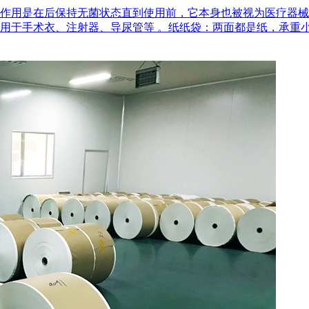
作用是在后‌保持无菌状态‌直到使用前，它本身也被视为医疗器
用于手术衣、注射器、导尿管等 。‌纸纸袋‌：两面都是纸，承重