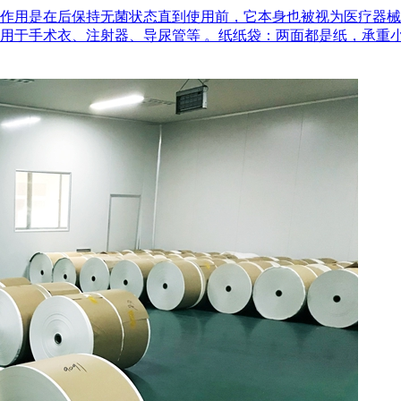
作用是在后‌保持无菌状态‌直到使用前，它本身也被视为医疗器
用于手术衣、注射器、导尿管等 。‌纸纸袋‌：两面都是纸，承重