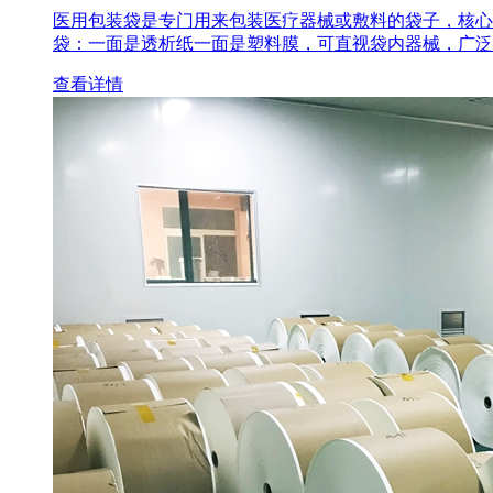
医用包装袋‌是专门用来包装医疗器械或敷料的袋子，核心
袋‌：一面是透析纸一面是塑料膜，可直视袋内器械，广泛
查看详情