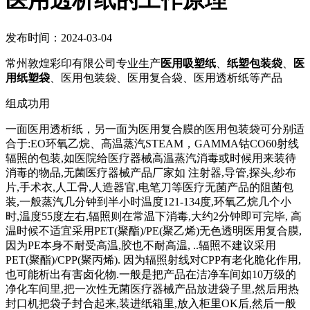
医用透析纸的工作原理
发布时间：2024-03-04
常州敦煌彩印有限公司专业生产
医用吸塑纸
、
纸塑包装袋
、
医
用纸塑袋
、医用包装袋、医用复合袋、医用透析纸等产品
组成功用
一面医用透析纸，另一面为医用复合膜的医用包装袋可分别适
合于:EO环氧乙烷、高温蒸汽STEAM，GAMMA钴CO60射线
辐照的包装,如医院给医疗器械高温蒸汽消毒或时候用来装待
消毒的物品,无菌医疗器械产品厂家如 注射器,导管,探头,纱布
片,手术衣,人工骨,人造器官,电笔刀等医疗无菌产品的阻菌包
装,一般蒸汽几分钟到半小时温度121-134度,环氧乙烷几个小
时,温度55度左右,辐照则在常温下消毒,大约2分钟即可完毕, 高
温时候不适宜采用PET(聚酯)/PE(聚乙烯)无色透明医用复合膜,
因为PE本身不耐受高温,胶也不耐高温, ..辐照不建议采用
PET(聚酯)/CPP(聚丙烯). 因为辐照射线对CPP有老化脆化作用,
也可能析出有害卤化物.一般是把产品在洁净车间如10万级的
净化车间里,把一次性无菌医疗器械产品放进袋子里,然后用热
封口机把袋子封合起来,装进纸箱里,放入柜里OK后,然后一般