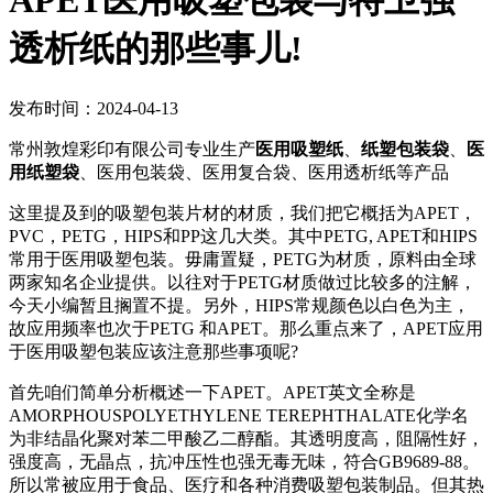
APET医用吸塑包装与特卫强
透析纸的那些事儿!
发布时间：2024-04-13
常州敦煌彩印有限公司专业生产
医用吸塑纸
、
纸塑包装袋
、
医
用纸塑袋
、医用包装袋、医用复合袋、医用透析纸等产品
这里提及到的吸塑包装片材的材质，我们把它概括为APET，
PVC，PETG，HIPS和PP这几大类。其中PETG, APET和HIPS
常用于医用吸塑包装。毋庸置疑，PETG为材质，原料由全球
两家知名企业提供。以往对于PETG材质做过比较多的注解，
今天小编暂且搁置不提。另外，HIPS常规颜色以白色为主，
故应用频率也次于PETG 和APET。那么重点来了，APET应用
于医用吸塑包装应该注意那些事项呢?
首先咱们简单分析概述一下APET。APET英文全称是
AMORPHOUSPOLYETHYLENE TEREPHTHALATE化学名
为非结晶化聚对苯二甲酸乙二醇酯。其透明度高，阻隔性好，
强度高，无晶点，抗冲压性也强无毒无味，符合GB9689-88。
所以常被应用于食品、医疗和各种消费吸塑包装制品。但其热