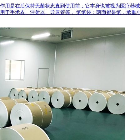
作用是在后‌保持无菌状态‌直到使用前，它本身也被视为医疗器
用于手术衣、注射器、导尿管等 。‌纸纸袋‌：两面都是纸，承重