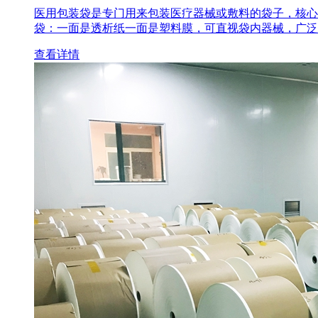
医用包装袋‌是专门用来包装医疗器械或敷料的袋子，核心
袋‌：一面是透析纸一面是塑料膜，可直视袋内器械，广泛
查看详情