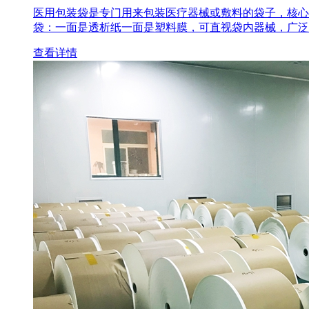
医用包装袋‌是专门用来包装医疗器械或敷料的袋子，核心
袋‌：一面是透析纸一面是塑料膜，可直视袋内器械，广泛
查看详情