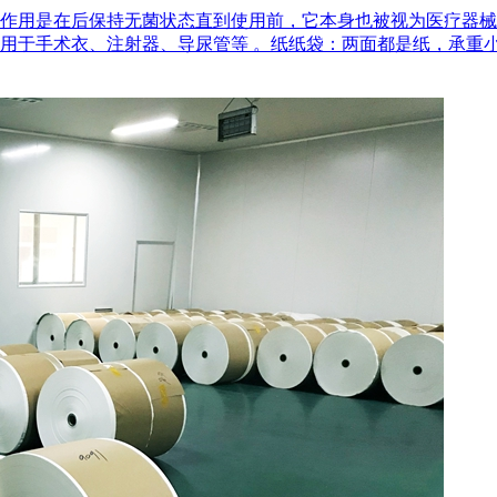
作用是在后‌保持无菌状态‌直到使用前，它本身也被视为医疗器
用于手术衣、注射器、导尿管等 。‌纸纸袋‌：两面都是纸，承重