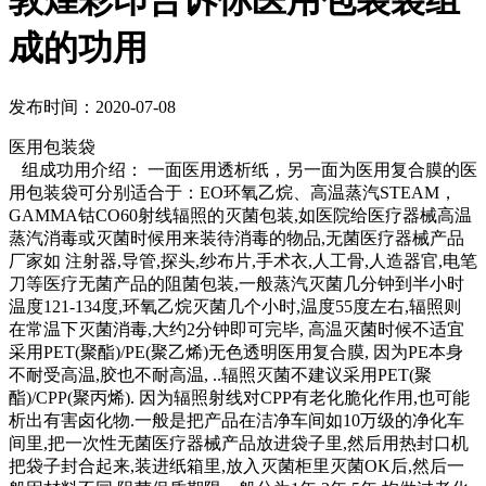
敦煌彩印告诉你医用包装袋组
成的功用
发布时间：2020-07-08
医用包装袋
组成功用介绍： 一面医用透析纸，另一面为医用复合膜的医
用包装袋可分别适合于：EO环氧乙烷、高温蒸汽STEAM，
GAMMA钴CO60射线辐照的灭菌包装,如医院给医疗器械高温
蒸汽消毒或灭菌时候用来装待消毒的物品,无菌医疗器械产品
厂家如 注射器,导管,探头,纱布片,手术衣,人工骨,人造器官,电笔
刀等医疗无菌产品的阻菌包装,一般蒸汽灭菌几分钟到半小时
温度121-134度,环氧乙烷灭菌几个小时,温度55度左右,辐照则
在常温下灭菌消毒,大约2分钟即可完毕, 高温灭菌时候不适宜
采用PET(聚酯)/PE(聚乙烯)无色透明医用复合膜, 因为PE本身
不耐受高温,胶也不耐高温, ..辐照灭菌不建议采用PET(聚
酯)/CPP(聚丙烯). 因为辐照射线对CPP有老化脆化作用,也可能
析出有害卤化物.一般是把产品在洁净车间如10万级的净化车
间里,把一次性无菌医疗器械产品放进袋子里,然后用热封口机
把袋子封合起来,装进纸箱里,放入灭菌柜里灭菌OK后,然后一