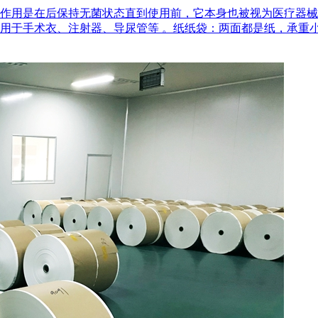
作用是在后‌保持无菌状态‌直到使用前，它本身也被视为医疗器
用于手术衣、注射器、导尿管等 。‌纸纸袋‌：两面都是纸，承重