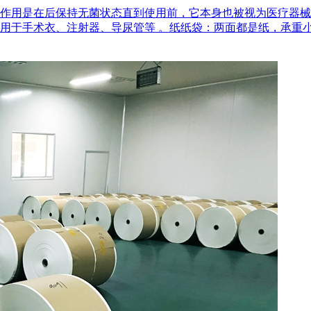
作用是在后‌保持无菌状态‌直到使用前，它本身也被视为医疗器
用于手术衣、注射器、导尿管等 。‌纸纸袋‌：两面都是纸，承重