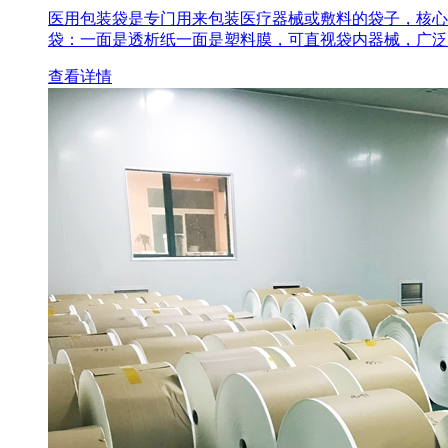
医用包装袋‌是专门用来包装医疗器械或敷料的袋子，核心
袋‌：一面是透析纸一面是塑料膜，可直视袋内器械，广泛
查看详情