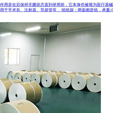
作用是在后‌保持无菌状态‌直到使用前，它本身也被视为医疗器
用于手术衣、注射器、导尿管等 。‌纸纸袋‌：两面都是纸，承重