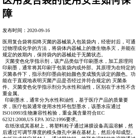
医用复合袋的使用安全如何保
障
发布时间：2020-09-16
医用复合袋将拟终灭菌的器械装入包装袋内，经密封后，可通
过物理或化学的方法，将袋体内器械上的微生物杀灭，并能在
规定的效期内，保持袋内的器械处于无菌状态。
灭菌变色化学指示剂，该产品类似于印刷墨水，加工原理同
印刷墨，通常将其印刷于包装袋内或外部。其原理为在特定的
灭菌条件下，指示剂印墨由初始颜色变成预先设定的颜色。功
能在于直观地表明灭菌产品是否经过并符合规定的 灭菌条
件。灭菌变色化学指示剂分为水性和油性，区别在于水性不含
重金属。
印刷墨水，通常分为水性和油性，基于医疗产品的质量要
求，医疗包装通常使用水性环包型墨水，该墨水应通过
ISO10993生物兼容性检验，重金属含量符合IEC
62321:2008,US EPA 3052:1996要求。
在纸张或其基材上，将塑料粒子通过淋膜设备高温溶解，然
后通过可调节厚度的模头微孔中淋在基材上，然后冷却成型。