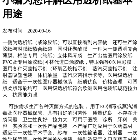
小编为您详解医用透析纸基本
用途
发布时间：2020-09-16
一侧为透析纸（或涂胶纸）可以直接看到内容物；还可生产涂
胶纸与淋膜纸热合纸袋；同时还聚酯膜，一种为一侧透明复合
薄膜。棉签专用（纯纸）立体风琴袋，生产出售医用涂胶纸；
PVC及专用涂胶纸(可替代进口涂胶纸，特卫强等0医用彩膜，
医用各种灭菌指示剂（环氧乙烷指示剂，蒸汽灭菌指示剂；注
射器吸塑包装一体机油墨；蒸汽灭菌指示卡等。医用级透析
纸，适合于一次性医疗器械包装，纸质优良，价格合理，可凹
版柔版印刷均可，医用级透析纸符合欧洲医用包装纸规范拉力
大，抗暴能力强
可按需求生产各种灭菌方式的包装， 用于EO消毒或蒸汽消
毒及医疗器械保管。具有很好的阻菌性，质量优良，不存在开
袋问题，卫生性良好，拉力大，可用于医院，诊所，牙科，美
容，实验室和一次性产品包装．本产品广泛应用于医药器材，
适应于一次性手术手套、纱布，一次性输液器、注射器，一次
性导尿管等一次性产品的外包装，特别适应于入口医药器材的