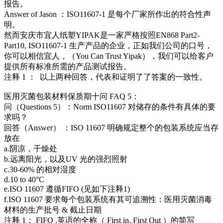
报告。
Answer of Jason ：ISO11607-1 是每个厂家所作出的符合性声
明。
然而安庆市宜人纸塑YIPAK是一家严格按照EN868 Part2-
Part10, ISO11607-1 生产产品的企业，正如我们公司的口号，
你可以相信宜人，（You Can Trust Yipak），我们可以给客户
提供所有标准所需的产品测试报告。
注释 1 ： 以上两种回答，代表和证明了了答案的一致性。
医用灭菌包装材料保质期十问 FAQ 5：
问（Questions 5）：Norm ISO11607 对储存的条件有具体的要
求吗？
回答（Answer） ：ISO 11607 明确规定整个的包装系统应当存
放在
a.阴凉，干燥处
b.远离阳光，以及UV 光的强烈照射
c.30-60% 的相对湿度
d.10 to 40°C
e.ISO 11607 遵循FIFO (见如下注释1)
f.ISO 11607 要求每个包装系统有其可追溯性：医用灭菌消毒
材料的生产批号 & 截止日期
注释 1： FIFO ,英语的全称（ First in, First Out ）的简写