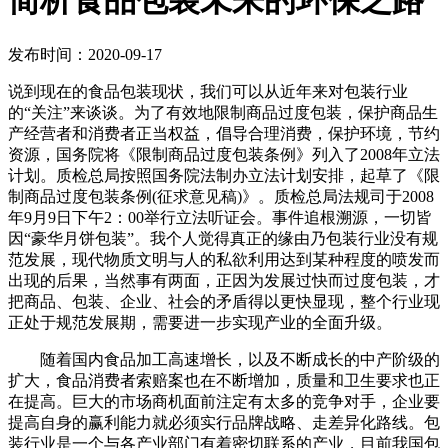
简析食品包装未来的环保之路
发布时间：2020-09-17
说到现在的食品包装现状，我们可以从近年来对包装行业
的“关注”来谈谈。为了有效地限制商品过度包装，保护商品生
产经营者和消费者正当权益，倡导合理消费，保护环境，节约
资源，国务院将《限制商品过度包装条例》列入了2008年立法
计划。质检总局按照国务院法制办立法计划安排，起草了《限
制商品过度包装条例(征求意见稿)》。质检总局法规司于2008
年9月9日下午2：00举行立法听证会。事件追根溯源，一切皆
因“豪华月饼包装”。我个人觉得真正的缘由乃包装行业没有规
范发展，现代物质文明与人的私欲利用达到某种程度的喷发而
出现的后果，当然事有两面，正因为发展过快而过度包装，才
把商品、包装、企业、社会的矛盾得以更快显现，整个行业现
正处于规范发展期，需要进一步实现产业的全面升级。
随着国内食品加工高速增长，以及不断成长的中产阶级的
扩大，食品消费者索赔案也在不断增加，质量和卫生要求也正
在提高。巨大的市场商机面前注定有太多的竞争对手，企业要
提高自身的赢利能力就必须实行品牌战略、走差异化路线。包
装行业是一个与各产业部门有着密切联系的产业，目前我国包