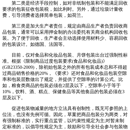
第二类是经济手段控制，如对非纸制包装和不能满足回收
要求的包装征收包装税，如比利时。另外，通过垃圾计量收
费，引导消费者选择简单包装，如荷兰。
第三类是加大生产者责任，规定由商品生产者负责回收商
品包装，通常可以采用押金制的办法委托有关商业机构回收包
装。为了便于回收，生产者会主动选择使用材料少、容易回收
的包装设计。如德国、法国等。
目前，仅对食品和化妆品包装、月饼包装出台过强制性标
准。根据《限制商品过度包装要求(食品和化妆品)》
(GB23350-2009)，除初始包装之外的所有包装成本总和不得超
过商品销售价格的20%，《要求》还对食品和化妆品包装空隙
率和包装层数做出了规定，并提供了空隙率的计算公式。比
如，粮食类商品的包装必须在2层及以下，空隙率小于等于
10%，饮料、酒、糕点、保健食品等其他食品的包装必须在3
层及以下。
促进包装物减量的地方立法具有创制性，既无可参照的上
位法，也没有先例可循。因此，草案把商品包装分为两类，对
有强制标准的，实行重点监管，以约束性规定为主;对暂未制
定标准的，以倡导性规定为主，鼓励和引导全社会参与包装物