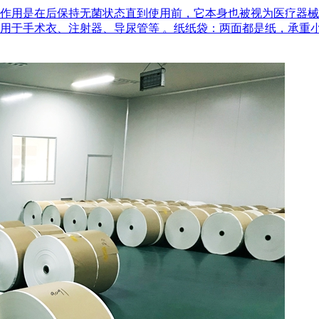
作用是在后‌保持无菌状态‌直到使用前，它本身也被视为医疗器
用于手术衣、注射器、导尿管等 。‌纸纸袋‌：两面都是纸，承重