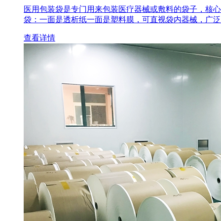
医用包装袋‌是专门用来包装医疗器械或敷料的袋子，核心
袋‌：一面是透析纸一面是塑料膜，可直视袋内器械，广泛
查看详情