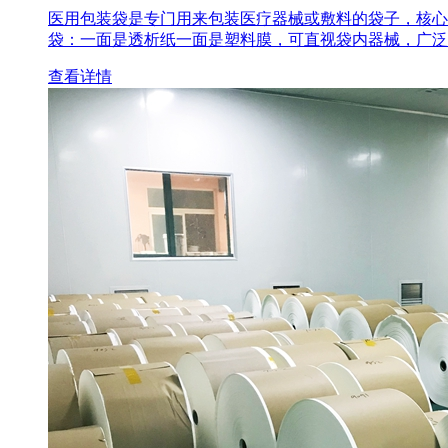
医用包装袋‌是专门用来包装医疗器械或敷料的袋子，核心
袋‌：一面是透析纸一面是塑料膜，可直视袋内器械，广泛
查看详情