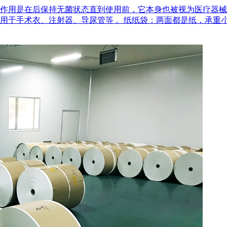
作用是在后‌保持无菌状态‌直到使用前，它本身也被视为医疗器
用于手术衣、注射器、导尿管等 。‌纸纸袋‌：两面都是纸，承重