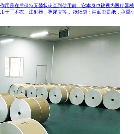
作用是在后‌保持无菌状态‌直到使用前，它本身也被视为医疗器
用于手术衣、注射器、导尿管等 。‌纸纸袋‌：两面都是纸，承重