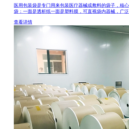
医用包装袋‌是专门用来包装医疗器械或敷料的袋子，核心
袋‌：一面是透析纸一面是塑料膜，可直视袋内器械，广泛
查看详情