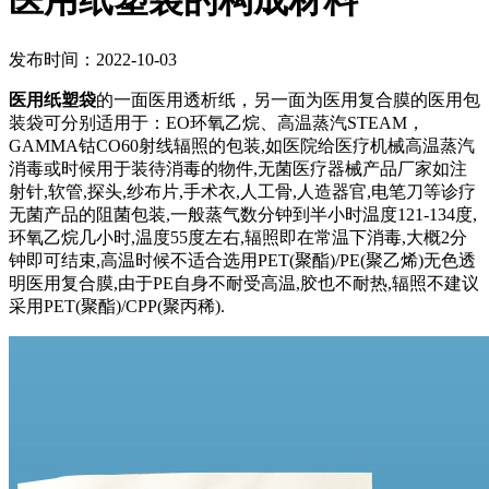
医用纸塑袋的构成材料
发布时间：2022-10-03
医用纸塑袋
的一面医用透析纸，另一面为医用复合膜的医用包
装袋可分别适用于：EO环氧乙烷、高温蒸汽STEAM，
GAMMA钴CO60射线辐照的包装,如医院给医疗机械高温蒸汽
消毒或时候用于装待消毒的物件,无菌医疗器械产品厂家如注
射针,软管,探头,纱布片,手术衣,人工骨,人造器官,电笔刀等诊疗
无菌产品的阻菌包装,一般蒸气数分钟到半小时温度121-134度,
环氧乙烷几小时,温度55度左右,辐照即在常温下消毒,大概2分
钟即可结束,高温时候不适合选用PET(聚酯)/PE(聚乙烯)无色透
明医用复合膜,由于PE自身不耐受高温,胶也不耐热,辐照不建议
采用PET(聚酯)/CPP(聚丙稀).